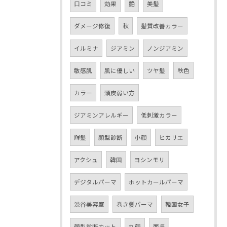
口コミ
効果
艶
美髪
ダメージ修復
秋
髪質改善カラー
イルミナ
ジアミン
ノンジアミン
敏感肌
肌に優しい
ツヤ髪
秋色
カラー
頭皮弱い方
ジアミンアレルギー
低刺激カラー
輝髪
顔型診断
小顔
ヒカリエ
アクシュ
韓国
ヨシンモリ
デジタルパーマ
ホットカールパーマ
渋谷美容室
巻き髪パーマ
韓国女子
顔型診断カット
丸顔
面長