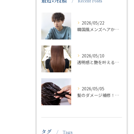
最近の投稿
Recent Posts
2026/05/22
韓国風メンズヘアからビジネス髪型。男性が通いやすい美容室wuggla【渋谷/宮益坂】
2026/05/10
透明感と艶を叶える髪質改善カラー【渋谷/宮益坂/美容室】
2026/05/05
髪のダメージ補修！髪質診断システムトリートメント【渋谷/美容室wuggla】
タグ
Tags