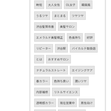
時短
大人女性
OL女子
韓国風
うるツヤ
まとまる
ツヤツヤ
渋谷髪質改善
美髪サロン
エメラルド美髪矯正
色長持ち
好評
リピーター
渋谷駅
バイカルテ取扱店
とは
おすすめサロン
ナチュラルストレート
エイジングケア
春カラー
色持ち良い
潤いツヤ
内部補修
リトルサイエンス
透明感カラー
現在営業中
男性向け