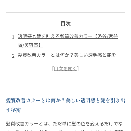
目次
透明感と艶を叶える髪質改善カラー【渋谷/宮益
坂/美容室】
髪質改善カラーとは何か？美しい透明感と艶を
引き出す秘密
似合う色を見極める！イエベとブルベへのカラ
ー提案の重要性
色持ちの良さが叶える、毎日の美しい髪色の秘
髪質改善カラーとは何か？美しい透明感と艶を引き出
密
す秘密
髪へのやさしさを追求したカラーリングで、繰
り返しも安心
髪質改善カラーとは、ただ単に髪の色を変えるだけでな
渋谷wugglaで体験する、理想の透明感と艶のあ