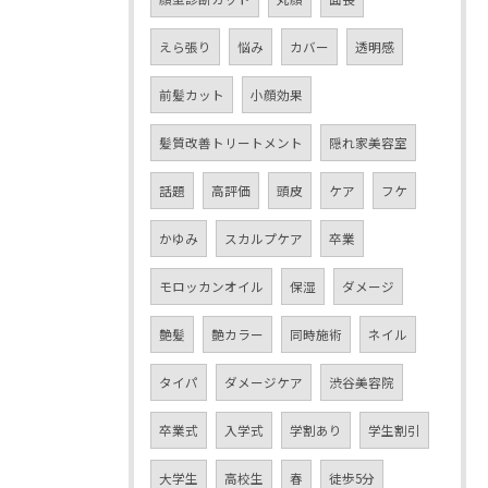
えら張り
悩み
カバー
透明感
前髪カット
小顔効果
髪質改善トリートメント
隠れ家美容室
話題
高評価
頭皮
ケア
フケ
かゆみ
スカルプケア
卒業
モロッカンオイル
保湿
ダメージ
艶髪
艶カラー
同時施術
ネイル
タイパ
ダメージケア
渋谷美容院
卒業式
入学式
学割あり
学生割引
大学生
高校生
春
徒歩5分