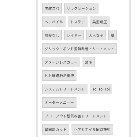
炭酸スパ
リラクゼーション
ヘアオイル
トステア
美髪矯正
前髪なし
レイヤー
大人女子
風
グリッターボンド髪質改善トリートメント
ダメージレスカラー
薄毛
ヒト幹細胞培養液
システムトリートメント
Toi Toi Toi
オーダーメニュー
ブローアウト髪質改善トリートメント
韓国風カット
ヘアとネイル同時施術