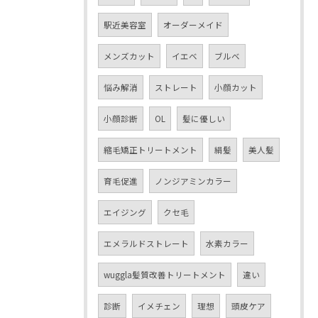
駅近美容室
オーダーメイド
メンズカット
イエベ
ブルベ
悩み解消
ストレート
小顔カット
小顔診断
OL
髪に優しい
縮毛矯正トリートメント
絹髪
美人髪
育毛促進
ノンジアミンカラー
エイジング
クセ毛
エメラルドストレート
水素カラー
wuggla髪質改善トリートメント
違い
診断
イメチェン
理想
頭皮ケア