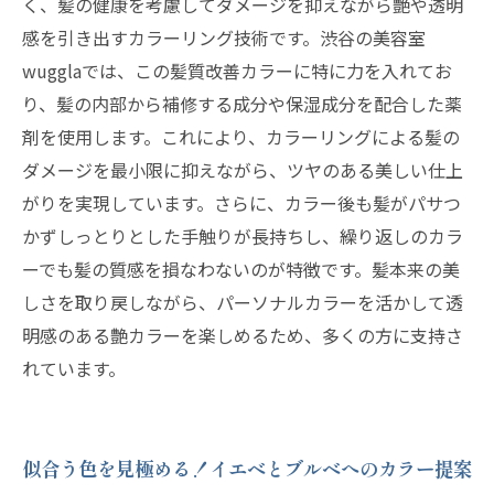
く、髪の健康を考慮してダメージを抑えながら艶や透明
る髪色の完成形
感を引き出すカラーリング技術です。渋谷の美容室
wugglaでは、この髪質改善カラーに特に力を入れてお
り、髪の内部から補修する成分や保湿成分を配合した薬
剤を使用します。これにより、カラーリングによる髪の
ダメージを最小限に抑えながら、ツヤのある美しい仕上
がりを実現しています。さらに、カラー後も髪がパサつ
かずしっとりとした手触りが長持ちし、繰り返しのカラ
ーでも髪の質感を損なわないのが特徴です。髪本来の美
しさを取り戻しながら、パーソナルカラーを活かして透
明感のある艶カラーを楽しめるため、多くの方に支持さ
れています。
似合う色を見極める！イエベとブルベへのカラー提案