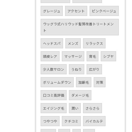
グレージュ
アクセント
ピンクベージュ
ウッグラ式ハリウッド髪質改善トリートメン
ト
ヘッドスパ
メンズ
リラックス
頭皮レア
マッサージ
育毛
シブヤ
少人数サロン
うねり
広がり
ボリュームダウン
加齢毛
対策
口コミ高評価
ダメージ毛
エイジング毛
潤い
さらさら
つやつや
クチコミ
バイカルテ