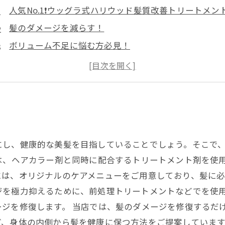
人気No.1❗️ウッグラ式ハリウッド髪質改善トリートメン
髪のダメージを減らす！
ボリューム不足に悩む方必見！
クセ毛におさらば！
白髪染めが苦手な方に朗報！
スタイリングがしにくい方必見！
にし、健康的な美髪を目指していることでしょう。そこで
は、ヘアカラー剤と同時に配合するトリートメント剤を使
には、オリジナルのケアメニューをご用意しており、髪に
ジを極力抑えるために、前処理トリートメントなどでを使
ジを修復します。 当店では、髪のダメージを修復するだ
、身体の内側から髪を健康に保つ方法をご提案しています