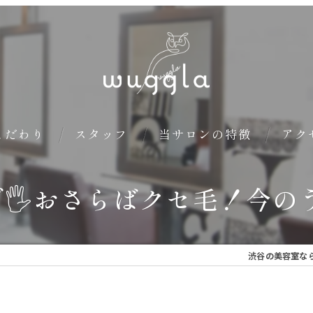
こだわり
スタッフ
当サロンの特徴
アク
aで🖐️おさらばクセ毛！今
カット
カラー
トリートメント
渋谷の美容室なら
ヘッドスパ