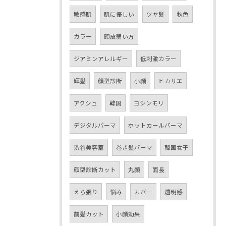
敏感肌
肌に優しい
ツヤ髪
秋色
カラー
頭皮弱い方
ジアミンアレルギー
低刺激カラー
輝髪
顔型診断
小顔
ヒカリエ
アクシュ
韓国
ヨシンモリ
デジタルパーマ
ホットカールパーマ
渋谷美容室
巻き髪パーマ
韓国女子
顔型診断カット
丸顔
面長
えら張り
悩み
カバー
透明感
前髪カット
小顔効果