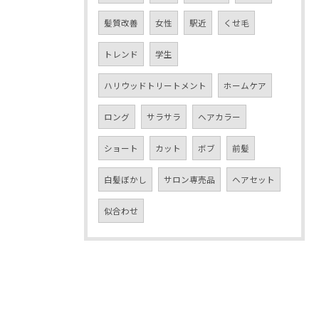
髪質改善
女性
駅近
くせ毛
トレンド
学生
ハリウッドトリートメント
ホームケア
ロング
サラサラ
ヘアカラー
ショート
カット
ボブ
前髪
白髪ぼかし
サロン専売品
ヘアセット
似合わせ