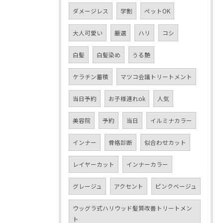
ダメージレス
学割
ペットOK
大人可愛い
厳選
ハリ
コシ
白髪
白髪染め
うる艶
ケラチン蓄積
マツコ会議トリートメント
当日予約
お子様連れok
人気
美容院
予約
当日
イルミナカラー
インナー
骨格診断
似合わせカット
レイヤーカット
インナーカラー
グレージュ
アクセント
ピンクベージュ
ウッグラ式ハリウッド髪質改善トリートメン
ト