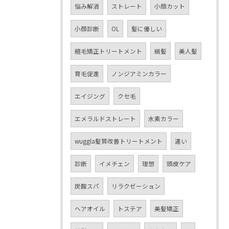
悩み解消
ストレート
小顔カット
小顔診断
OL
髪に優しい
縮毛矯正トリートメント
絹髪
美人髪
育毛促進
ノンジアミンカラー
エイジング
クセ毛
エメラルドストレート
水素カラー
wuggla髪質改善トリートメント
違い
診断
イメチェン
理想
頭皮ケア
炭酸スパ
リラクゼーション
ヘアオイル
トステア
美髪矯正