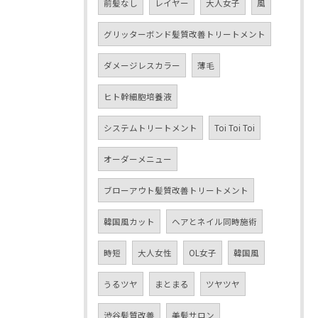
前髪なし
レイヤー
大人女子
風
グリッターボンド髪質改善トリートメント
ダメージレスカラー
薄毛
ヒト幹細胞培養液
システムトリートメント
Toi Toi Toi
オーダーメニュー
ブローアウト髪質改善トリートメント
韓国風カット
ヘアとネイル同時施術
時短
大人女性
OL女子
韓国風
うるツヤ
まとまる
ツヤツヤ
渋谷髪質改善
美髪サロン